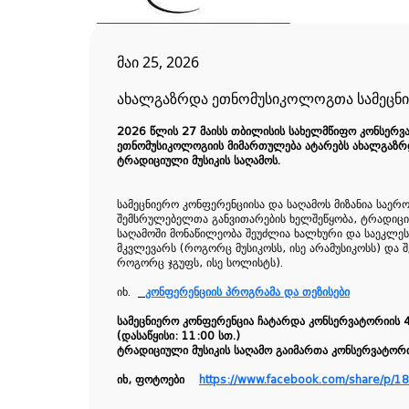
დარბაზები
დოქტორანტურა
სტიპენდიები
ბიბლიოთეკა
მობილობა
სასწავლო გეგმები
კვლევის კოორდინაციის დეპარტამენტი
საერთაშორისო
გამომცემლობა
ქართულ ენაში მომზადების პროგრამა
მოსამზადებელი კურსები
მრავალხმიანობის კვლევის ცენტრი
მაი 25, 2026
მუზეუმი
მასწავლებლის მომზადების პროგრამა
სტუდენტური ცხოვრება
სადისერტაციო საბჭო
სტრატეგია
ღონისძიებები
საოპერო სტუდია
ეთნომუსიკოლოგიის ლაბორატორია
პარტნიორები
ახალგაზრდა ეთნომუსიკოლოგთა სამეცნი
სტუდენტური გუნდი
საეკლესიო მუსიკის ლაბორატორია
Erasmus
კონცერტები
სემინარია
2026
წლის
27
მაისს
თბილისის
სახელმწიფო
კონსერვ
სტუდენტური ორკესტრი
საგრანტო კონკურსები
დეპარტამენტის სიახლეები
კონფერენციები
ეთნომუსიკოლოგიის
მიმართულება
ატარებს
ახალგაზრ
არქივი
სამეცნიერო ფონდები
მასტერკლასები
გუნდი
ტრადიციული
მუსიკის
საღამოს
.
სიახლეები
კონფერენციები
საჯარო ლექციები
ჩვენი სკოლა
გამოცემები
პრეზენტაციები
მიღება
სამეცნიერო
კონფერენციისა
და
საღამოს
მიზანია
საერ
კონტაქტი
შემსრულებელთა
განვითარების
ხელშეწყობა
,
ტრადიც
პროექტები
სემინარიის ღონისძიებები
საღამოში
მონაწილეობა
შეუძლია
ხალხური
და
საეკლე
პანსიონი
მკვლევარს
(
როგორც
მუსიკოსს
,
ისე
არამუსიკოსს
)
და
როგორც
ჯგუფს
,
ისე
სოლისტს
).
კონტაქტი
იხ
.
კონფერენციის
პროგრამა
და
თეზისები
სამეცნიერო
კონფერენცია
ჩატარდა
კონსერვატორიის
4
(
დასაწყისი
: 11:00
სთ
.)
ტრადიციული
მუსიკის
საღამო
გაიმართა
კონსერვატორ
იხ
,
ფოტოები
https://www.facebook.com/share/p/1