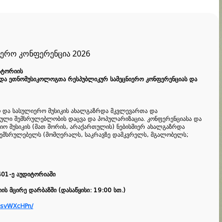
ერო კონფერენცია 2026
ატორიის
და
ეთნომუსიკოლოგთა
რესპუბლიკურ
სამეცნიერო
კონფერენციას
და
ო
და
სასულიერო
მუსიკის
ახალგაზრდა
მკვლევართა
და
იული
შემსრულებლობის
დაცვა
და
პოპულარიზაცია
.
კონფერენციასა
და
სიო
მუსიკის
(
მათ
შორის
,
არაქართულის
)
ნებისმიერ
ახალგაზრდა
შემსრულებელს
(
მომღერალს
,
საკრავზე
დამკვრელს
,
მგალობელს
;
01-
ე
აუდიტორიაში
იის
მცირე
დარბაზში
(
დასაწყისი
: 19:00
სთ
.)
8svWXcHPn/