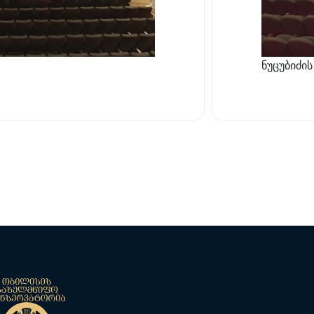
ნუცუბიძი